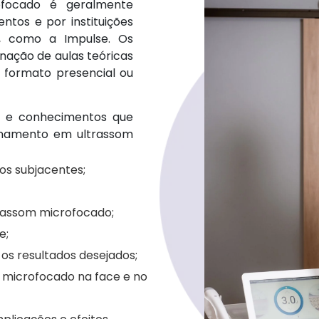
ofocado é geralmente
ntos e por instituições
a, como a Impulse. Os
nação de aulas teóricas
m formato presencial ou
es e conhecimentos que
inamento em ultrassom
dos subjacentes;
rassom microfocado;
e;
os resultados desejados;
 microfocado na face e no