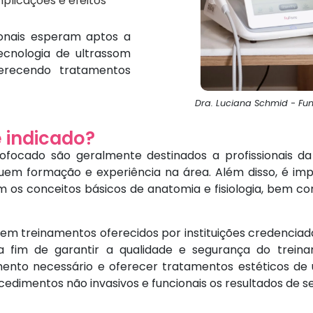
plicações e efeitos
sionais esperam aptos a
ecnologia de ultrassom
erecendo tratamentos
Dra. Luciana Schmid - Fu
 indicado?
ofocado são geralmente destinados a profissionais d
ssuem formação e experiência na área. Além disso, é im
m os conceitos básicos de anatomia e fisiologia, bem c
uem treinamentos oferecidos por instituições credencia
a fim de garantir a qualidade e segurança do trein
amento necessário e oferecer tratamentos estéticos d
edimentos não invasivos e funcionais os resultados de s